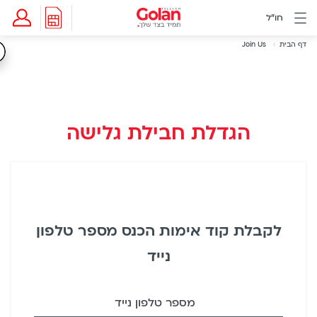
ג
חו"ל
וכן
תפריט
Breadcrumb
חבילות
דף הבית
Join Us
Joi
חו"ל
ראשי
מידע
U
ותמיכה
eSIM
הגדלת חבילת גלישה
eSIM
לשעון
דור
5
החו"ל
כלול
לקבלת קוד אימות הכנס מספר טלפון
Golan
Cyber
נייד
אינטרנט
סיבים
דור
מספר טלפון נייד
2/3