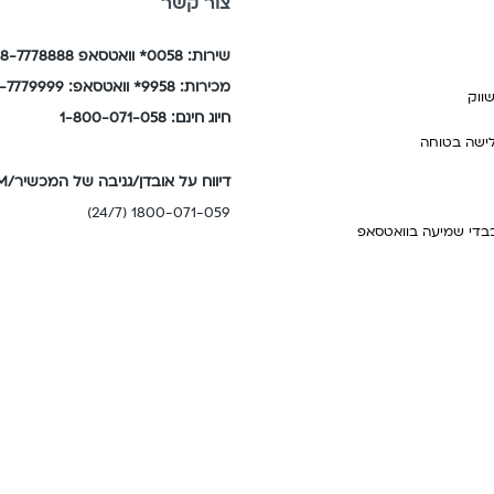
צור קשר
שירות: 0058* וואטסאפ 058-7778888
מכירות: 9958* וואטסאפ: 058-7779999
ווק
חיוג חינם: 1-800-071-058
לישה בטוחה
דיווח על אובדן/גניבה של המכשיר/SIM
1800-071-059 (24/7)
בדי שמיעה בוואטסאפ
שעות פעילות
נות הציבור
א'-ה'
8:00-16:00
נים
ו' וערבי חג
8:00-13:00
בה
תות בטכנולוגיות ישנות ובדיקת
מוקד חו"ל ותמיכה טכנית (24/7)
רים – שאילתא ואמות מידה