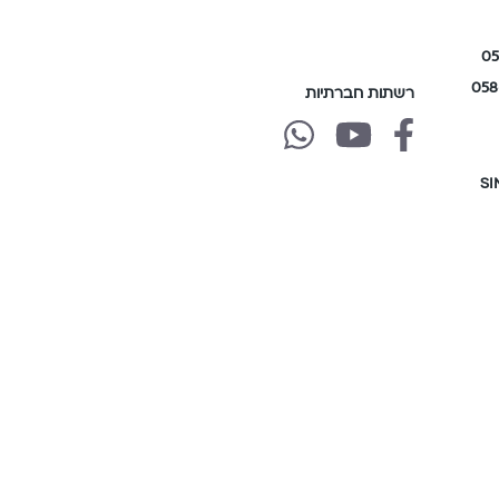
רשתות חברתיות
של
של
של
גולן
גולן
גולן
טלקום
טלקום
טלקום
whatsapp
youtube
facebook