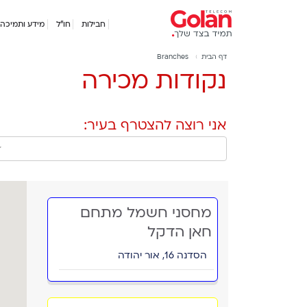
דלג
תפריט
לתוכן
חבילות
חו"ל
מידע ותמיכה
ראשי
Breadcrumb
דף הבית
Branches
Branches
נקודות מכירה
אני רוצה להצטרף בעיר:
מחסני חשמל מתחם
חאן הדקל
הסדנה 16, אור יהודה