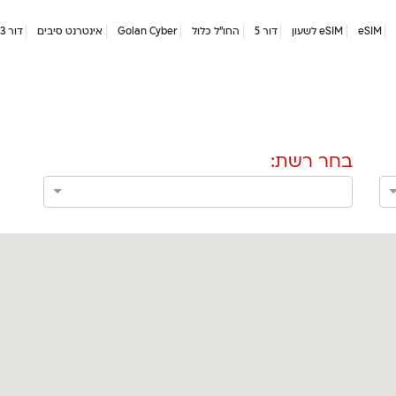
eSIM
eSIM לשעון
דור 5
החו"ל כלול
Golan Cyber
אינטרנט סיבים
דור 2/3
בחר רשת: