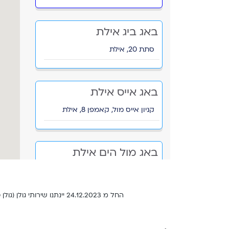
באג ביג אילת
סתת 20, אילת
באג אייס אילת
קניון אייס מול, קאמפן 8, אילת
באג מול הים אילת
קניון מול הים, הפלמ"ח 1, אילת
החל מ 24.12.2023 יינתנו שירותי גולן (גולן טלקום וגולן בינלאומי) על בסיס רשיונותיהן של סלקום ישראל בע"מ וסלקום תקשורת קווית ש.מ. לפרטים נוספים
באג אילת טיילת המלך
שלמה