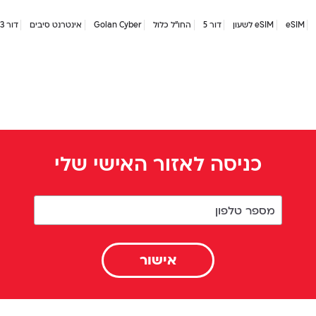
eSIM
eSIM לשעון
דור 5
החו"ל כלול
Golan Cyber
אינטרנט סיבים
דור 2/3
כניסה לאזור האישי שלי
מספר טלפון
אישור