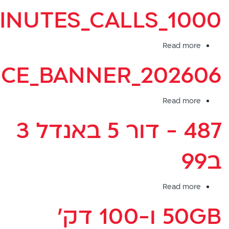
3000_MINUTES_CALLS
3
English
ב90
about
R
1000_MINUTES_CALLS
INVOICE_BANNER_20
about
R
INVOICE_BANNER_202606
487 - דור 5 באנדל 3
about
R
487
50GB ו-100 דק'
-
דור