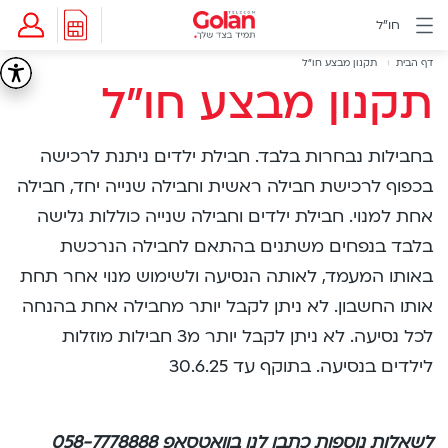
דלג
חו"ל
לתוכן
תפריט
Breadcrumb
חבילות
דף הבית
תקנון מבצע חו"ל
תקנון
תקנון מבצע חו"ל
חו"ל
ראשי
מידע
מבצע
ותמיכה
בחבילות נבחרות בלבד. חבילת ילדים ניתנת לרכישה
eSIM
חו"ל
eSIM
בכפוף לרכישת חבילה ראשית וחבילה שנייה יחד, חבילה
לשעון
אחת למנוי. חבילת ילדים וחבילה שנייה כוללות גלישה
דור
בלבד בנפחים משתנים בהתאם לחבילה הנרכשת
5
באותו המעמד, לאותה הנסיעה ולשימוש מנוי אחר תחת
החו"ל
כלול
אותו החשבון. לא ניתן לקבל יותר מחבילה אחת בהנחה
Golan
לכל נסיעה. לא ניתן לקבל יותר מ3 חבילות מוזלות
Cyber
לילדים בנסיעה. בתוקף עד 30.6.25
אינטרנט
סיבים
דור
לשאלות נוספות כתבו לנו בוואטסאפ 058-7778888
2/3