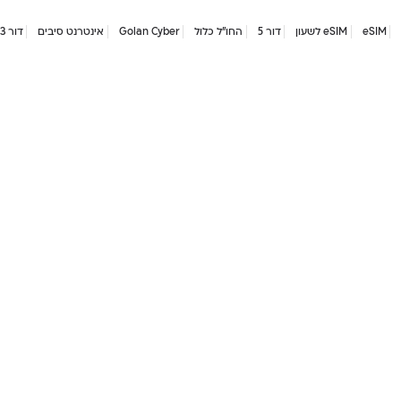
eSIM
eSIM לשעון
דור 5
החו"ל כלול
Golan Cyber
אינטרנט סיבים
דור 2/3