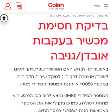
דלג
חו"ל
לתוכן
תפריט
Breadcrumb
חבילות
דף הבית
בדיקת חסימת מכשיר בעקבות אובדן/גניבה
בדיקת
בדיקת חסימת
חו"ל
ראשי
מידע
חסימת
ותמיכה
מכשיר בעקבות
eSIM
מכשיר
eSIM
אובדן/גניבה
לשעון
בעקבות
דור
5
באפשרותך לבדוק האם המכשיר שברשותך חסום
אובדן/גניבה
החו"ל
כלול
לאובדן או גניבה דרך חיוג למוקד שירות הלקוחות
Golan
במספר 0058* או הזנת המספר הסידורי מטה.
Cyber
אינטרנט
המספר הסידורי (IMEI) נמצא לרוב בגב המכשיר או
סיבים
מתחת לסוללה, כמו כן ניתן לראות את המספר
דור
באמצעות הזנת #06#* במסך החיוג.
2/3