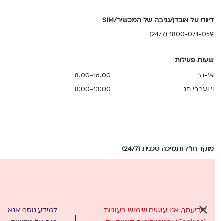
דיווח על אובדן/גניבה של המכשיר/SIM
1800-071-059 (24/7)
שעות פעילות
א'-ה'
8:00-16:00
ו' וערבי חג
8:00-13:00
מוקד חו"ל ותמיכה טכנית (24/7)
מישראל: 0058* וואטסאפ: 058-7778888
בחיוג מחו"ל בלבד: 058-5555858
לידיעתך, אנו עושים שימוש בעוגיות
למידע נוסף אנא
סגור