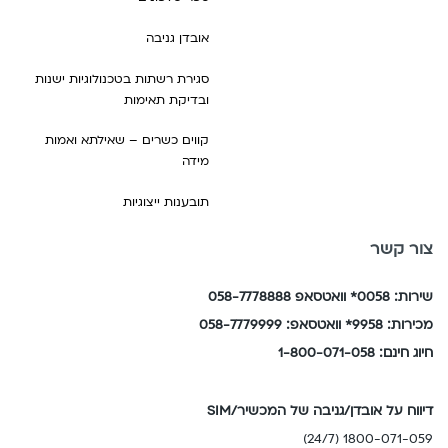
מוזמביק,
הרפובליקה
ט
מולדובה,
הדומיניקנית,
אובדן גניבה
טג'יקיסטן,
מונטנגרו,
הרפובליקה
טורקיה,
מונטסראט,
סגירת רשתות בטכנולוגיות ישנות
הדמוקרטית
טייוואן,
מונקו,
ובדיקת תאימות
של
טנזניה
מלאווי,
קונגו,
י
קווים כשרים – שאילתא ואמות
מלטה,
הרפובליקה
מידה
יוון,
מקאו,
של
יפן
מקדוניה,
תובענות ייצוגיות
קונגו
ל
מקסיקו,
ו
לוקסמבורג,
מרוקו,
צור קשר
וייטנאם,
לטביה,
מרטיניק
ונצואלה
ליטא,
נ
שירות: 0058* וואטסאפ 058-7778888
ז
ליכטנשטיין,
נורבגיה,
זמביה
מכירות: 9958* וואטסאפ: 058-7779999
לסוטו
ניגריה,
ח
חיוג חינם: 1-800-071-058
מ
ניו
חוף
מאוריציוס,
זילנד,
השנהב
מוזמביק,
דיווח על אובדן/גניבה של המכשיר/SIM
ניז'ר,
ט
מולדובה,
ניקרגואה,
1800-071-059 (24/7)
טג'יקיסטן,