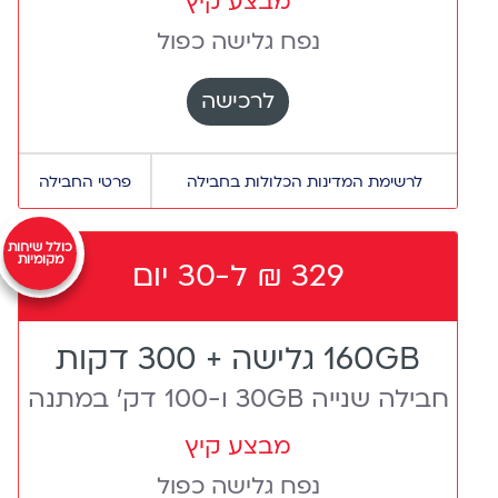
מבצע קיץ
נפח גלישה כפול
English
לרכישה
א
לרשימת המדינות הכלולות בחבילה
פרטי החבילה
אוגנדה,
אוזבקיסטן,
אוסטריה,
כולל שיחות
מקומיות
329 ₪ ל-30 יום
אוסטרליה,
אוקראינה,
אורוגוואי,
160GB גלישה + 300 דקות
אזרביג'אן,
איחוד
חבילה שנייה 30GB ו-100 דק' במתנה
האמירויות
הערביות,
מבצע קיץ
איטליה,
נפח גלישה כפול
איי