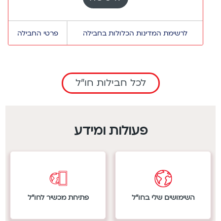
איי
ארגנטינה,
טורקס
ארמניה,
א
וקאיקוס,
לרשימת המדינות הכלולות בחבילה
פרטי החבילה
ארצות
אוגנדה,
איי
הברית,
אוזבקיסטן,
קיימן,
אתיופיה
אוסטריה,
אינדונזיה,
ב
אוסטרליה,
איסלנד,
לכל חבילות חו"ל
בולגריה,
אוקראינה,
אירלנד,
בוליביה,
אורוגוואי,
אל
בוסניה
אזרביג'אן,
סלבדור,
והרצגובינה,
איחוד
אלבניה,
פעולות ומידע
בחריין,
האמירויות
אנגווילה,
בלגיה,
הערביות,
אנדורה,
בלרוס,
איטליה,
אנטיגואה
ברבדוס,
איי
וברבודה,
ברזיל,
בתולה
אסטוניה,
בריטניה,
בריטיים,
אקוודור,
השימושים שלי בחו"ל
פתיחת מכשיר לחו"ל
ברמודה
איי
ארגנטינה,
ג
טורקס
ארמניה,