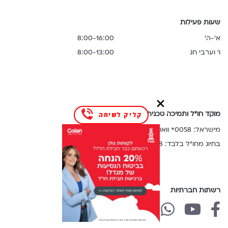
מונטנגרו,
נפאל
טורקיה,
מונטסראט,
ס
שעות פעילות
טייוואן,
מונקו,
סיישל,
טנזניה
א'-ה'
8:00-16:00
מלאווי,
סין,
י
מלטה,
ו' וערבי חג
8:00-13:00
סינגפור,
יוון,
מקאו,
סלובניה,
יפן
מקדוניה,
סלובקיה,
ל
מקסיקו,
סנט
לוקסמבורג,
מרוקו,
וינסנט,
לטביה,
מרטיניק
מוקד חו"ל ותמיכה טכנית (24/7)
קליק לשיחה
סנט
ליטא,
נ
לוסיה,
מישראל: 0058* וואטסאפ: 058-7778888
ליכטנשטיין,
נורבגיה,
סנט
בחיוג מחו"ל בלבד: 058-5555858
לסוטו
ניגריה,
קיטס,
מ
ניו
ספרד,
מאוריציוס,
זילנד,
סרביה,
מוזמביק,
ניז'ר,
סרי
רשתות חברתיות
מולדובה,
ניקרגואה,
לנקה
מונטנגרו,
של
של
של
נפאל
פ
מונטסראט,
ס
גולן
גולן
גולן
פולין,