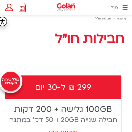
לג
חו"ל
תוכן
תפריט
Breadcrumb
חבילות
דף הבית
חבילות חו"ל
בילות
חו"ל
ראשי
מידע
חבילות חו"ל
ו"ל
ותמיכה
eSIM
eSIM
לשעון
דור
5
כולל שיחות
החו"ל
מקומיות
299 ₪ ל-30 יום
כלול
Golan
Cyber
100GB גלישה + 200 דקות
אינטרנט
סיבים
חבילה שנייה 20GB ו-50 דק' במתנה
דור
2/3