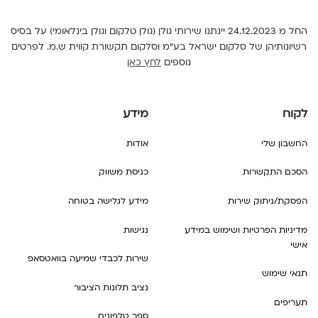
גואטמלה,
הונגריה,
חוף
גוואדלופ,
הונדורס,
השנהב
החל מ 24.12.2023 יינתנו שירותי גולן (גולן טלקום וגולן בינלאומי) על בסיס
גרמניה,
הרפובליקה
רשיונותיהן של סלקום ישראל בע"מ וסלקום תקשורת קווית ש.מ. לפרטים
ט
גרנדה
הדומיניקנית,
נוספים
לחץ כאן
טג'יקיסטן,
ד
הרפובליקה
טורקיה,
דומיניקה,
הדמוקרטית
טייוואן,
דנמרק,
של
לקוח
מידע
טנזניה
דרום
קונגו,
י
אפריקה,
החשבון שלי
אודות
הרפובליקה
יוון,
דרום
של
יפן
הסכם התקשרות
כניסת משווק
קוריאה
קונגו
ל
ה
ו
הפסקת/ניתוק שירות
מידע לגלישה בטוחה
לוקסמבורג,
האיטי,
וייטנאם,
לטביה,
הודו,
ונצואלה
מדיניות הפרטיות ושימוש במידע
נגישות
ליטא,
הולנד,
אישי
ז
ליכטנשטיין,
הונג
שירות לכבדי שמיעה בוואטסאפ
זמביה
לסוטו
תנאי שימוש
קונג,
ח
מ
נציב תלונות הציבור
הונגריה,
חוף
תעריפים
מאוריציוס,
הונדורס,
השנהב
ספר טלפונים