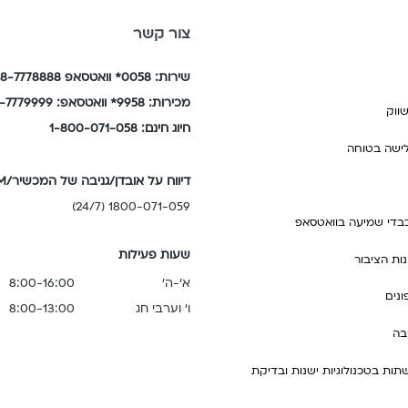
צור קשר
שירות: 0058* וואטסאפ 058-7778888
מכירות: 9958* וואטסאפ: 058-7779999
ווק
חיוג חינם: 1-800-071-058
לישה בטוחה
דיווח על אובדן/גניבה של המכשיר/SIM
1800-071-059 (24/7)
בדי שמיעה בוואטסאפ
שעות פעילות
נות הציבור
א'-ה'
8:00-16:00
נים
ו' וערבי חג
8:00-13:00
בה
תות בטכנולוגיות ישנות ובדיקת