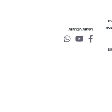
רשתות חברתיות
של
של
של
גולן
גולן
גולן
טלקום
טלקום
טלקום
whatsapp
youtube
facebook