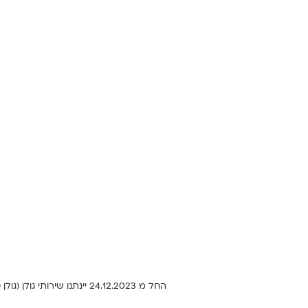
החל מ 24.12.2023 יינתנו שירותי גולן (גולן טלקום וגולן בינלאומי) על בסיס רשיונותיהן של סלקום ישראל בע"מ וסלקום תקשורת קווית ש.מ. לפרטים נוספים