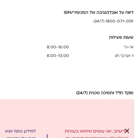
דיווח על אובדן/גניבה של המכשיר/SIM
1800-071-059 (24/7)
שעות פעילות
א'-ה'
8:00-16:00
ו' וערבי חג
8:00-13:00
מוקד חו"ל ותמיכה טכנית (24/7)
מישראל: 0058* וואטסאפ: 058-7778888
בחיוג מחו"ל בלבד: 058-5555858
לידיעתך, אנו עושים שימוש בעוגיות
למידע נוסף אנא
סגור